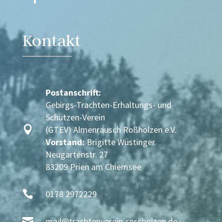
Kontakt
Postanschrift:
Gebirgs-Trachten-Erhaltungs- und
Schützen-Verein

(GTEV) Almenrausch Roßholzen e.V.
Vorstand:
Brigitte Wüstinger
Neugartenstr. 27
83209 Prien am Chiemsee

0178 2972229

mail@trachtenverein-rossholzen.de