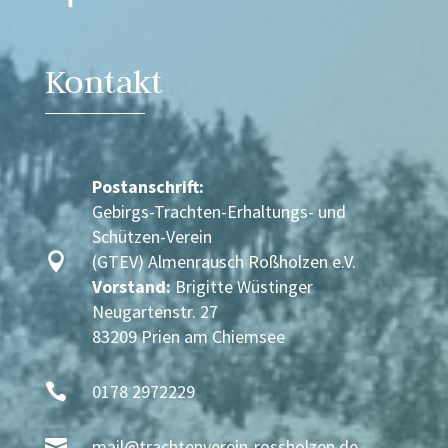
Kontakt
Postanschrift:
Gebirgs-Trachten-Erhaltungs- und
Schützen-Verein

(GTEV) Almenrausch Roßholzen e.V.
Vorstand:
Brigitte Wüstinger
Neugartenstr. 27
83209 Prien am Chiemsee

0178 2972229

mail@trachtenverein-rossholzen.de