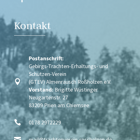
Kontakt
Postanschrift:
Gebirgs-Trachten-Erhaltungs- und
Schützen-Verein

(GTEV) Almenrausch Roßholzen e.V.
Vorstand:
Brigitte Wüstinger
Neugartenstr. 27
83209 Prien am Chiemsee

0178 2972229

mail@trachtenverein-rossholzen.de