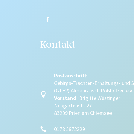
Kontakt
Postanschrift:
Gebirgs-Trachten-Erhaltungs- und 
(GTEV) Almenrausch Roßholzen e.V.

Vorstand:
Brigitte Wüstinger
Neugartenstr. 27
83209 Prien am Chiemsee

0178 2972229