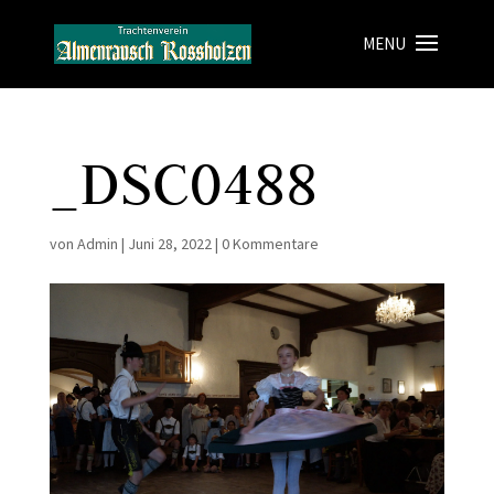
_DSC0488
von
Admin
|
Juni 28, 2022
|
0 Kommentare