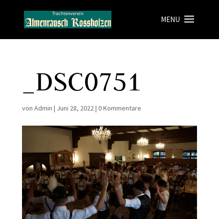
_DSC0751
von
Admin
|
Juni 28, 2022
|
0 Kommentare