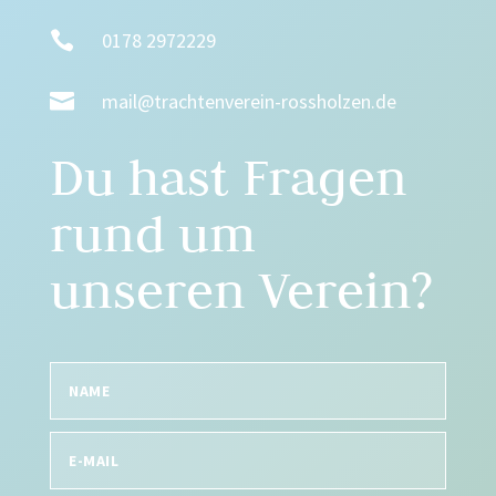

0178 2972229

mail@trachtenverein-rossholzen.de
Du hast Fragen
rund um
unseren Verein?