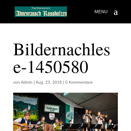
Bildernachles
e-1450580
von
Admin
|
Aug. 23, 2018
|
0 Kommentare