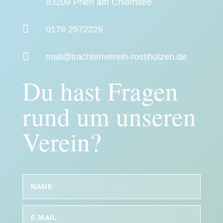
83209 Prien am Chiemsee

0178 2972229

mail@trachtenverein-rossholzen.de
Du hast Fragen
rund um unseren
Verein?