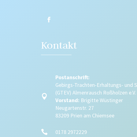
Kontakt
Postanschrift:
Gebirgs-Trachten-Erhaltungs- und 
(GTEV) Almenrausch Roßholzen e.V.

Vorstand:
Brigitte Wüstinger
Neugartenstr. 27
83209 Prien am Chiemsee

0178 2972229