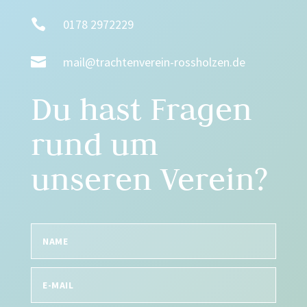

0178 2972229

mail@trachtenverein-rossholzen.de
Du hast Fragen
rund um
unseren Verein?