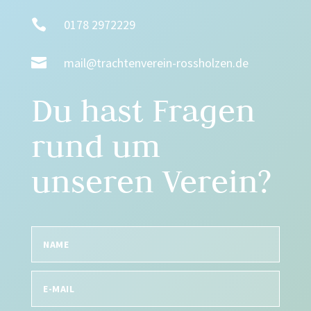

0178 2972229

mail@trachtenverein-rossholzen.de
Du hast Fragen
rund um
unseren Verein?