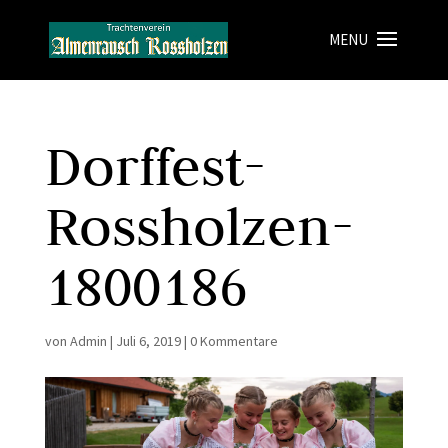
Dorffest-
Rossholzen-
1800186
von
Admin
|
Juli 6, 2019
|
0 Kommentare