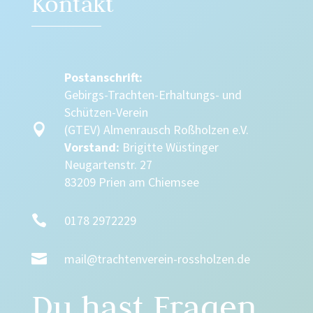
Kontakt
Postanschrift:
Gebirgs-Trachten-Erhaltungs- und
Schützen-Verein

(GTEV) Almenrausch Roßholzen e.V.
Vorstand:
Brigitte Wüstinger
Neugartenstr. 27
83209 Prien am Chiemsee

0178 2972229

mail@trachtenverein-rossholzen.de
Du hast Fragen