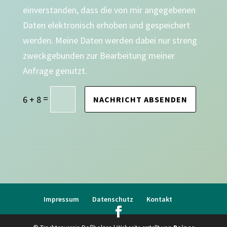
einverstanden, dass die von mir angegebenen
Daten elektronisch erhoben und gespeichert
werden. Meine Daten werden dabei nur streng
zweckgebunden zur Bearbeitung meiner
Anfrage genutzt.
=
6 + 8
NACHRICHT ABSENDEN
Impressum
Datenschutz
Kontakt