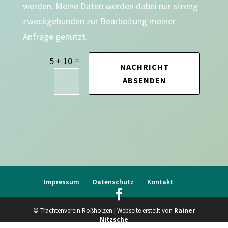
werden. Meine Daten werden dabei nur streng
zweckgebunden zur Bearbeitung meiner
Anfrage genutzt.
=
5 + 10
NACHRICHT
ABSENDEN
Impressum
Datenschutz
Kontakt
© Trachtenverein Roßholzen | Webseite erstellt von
Rainer
Nitzsche