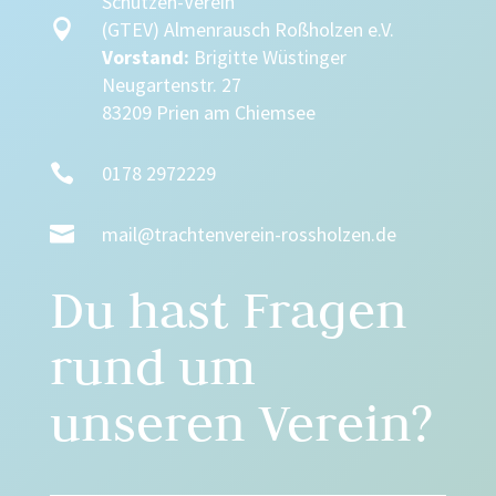
Schützen-Verein

(GTEV) Almenrausch Roßholzen e.V.
Vorstand:
Brigitte Wüstinger
Neugartenstr. 27
83209 Prien am Chiemsee

0178 2972229

mail@trachtenverein-rossholzen.de
Du hast Fragen
rund um
unseren Verein?