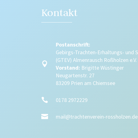
Kontakt
Postanschrift:
Gebirgs-Trachten-Erhaltungs- und 
(GTEV) Almenrausch Roßholzen e.V.

Vorstand:
Brigitte Wüstinger
Neugartenstr. 27
83209 Prien am Chiemsee

0178 2972229

mail@trachtenverein-rossholzen.de