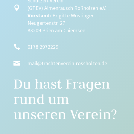
Schützen-Verein

(GTEV) Almenrausch Roßholzen e.V.
Vorstand:
Brigitte Wüstinger
Neugartenstr. 27
83209 Prien am Chiemsee

0178 2972229

mail@trachtenverein-rossholzen.de
Du hast Fragen
rund um
unseren Verein?