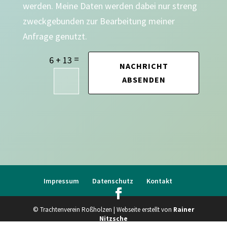
werden. Meine Daten werden dabei nur streng
zweckgebunden zur Bearbeitung meiner
Anfrage genutzt.
=
6 + 13
NACHRICHT
ABSENDEN
Impressum
Datenschutz
Kontakt
© Trachtenverein Roßholzen | Webseite erstellt von
Rainer
Nitzsche