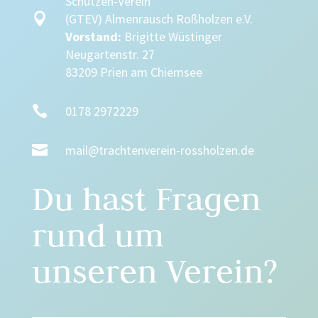
Schützen-Verein

(GTEV) Almenrausch Roßholzen e.V.
Vorstand:
Brigitte Wüstinger
Neugartenstr. 27
83209 Prien am Chiemsee

0178 2972229

mail@trachtenverein-rossholzen.de
Du hast Fragen
rund um
unseren Verein?