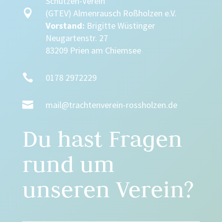
Schützen-Verein

(GTEV) Almenrausch Roßholzen e.V.
Vorstand:
Brigitte Wüstinger
Neugartenstr. 27
83209 Prien am Chiemsee

0178 2972229

mail@trachtenverein-rossholzen.de
Du hast Fragen
rund um
unseren Verein?