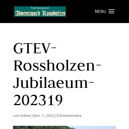
GTEV-
Rossholzen-
Jubilaeum-
202319
von
Admin
|
Nov. 7, 2023
|
0 Kommentare