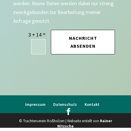
werden. Meine Daten werden dabei nur streng
zweckgebunden zur Bearbeitung meiner
Anfrage genutzt.
=
3 + 14
NACHRICHT
ABSENDEN
Impressum
Datenschutz
Kontakt
© Trachtenverein Roßholzen | Webseite erstellt von
Rainer
Nitzsche