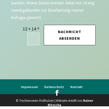
werden. Meine Daten werden dabei nur streng
zweckgebunden zur Bearbeitung meiner
Anfrage genutzt.
=
12 + 14
NACHRICHT
ABSENDEN
Impressum
Datenschutz
Kontakt
© Trachtenverein Roßholzen | Webseite erstellt von
Rainer
Nitzsche