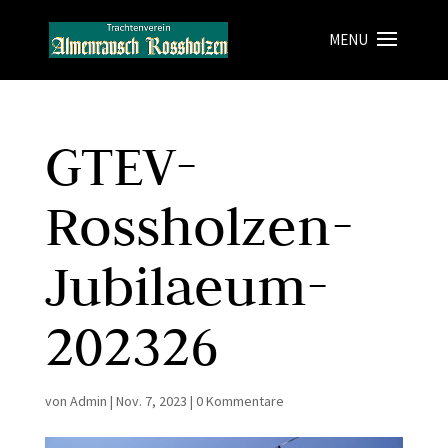
GTEV-
Rossholzen-
Jubilaeum-
202326
von
Admin
|
Nov. 7, 2023
|
0 Kommentare