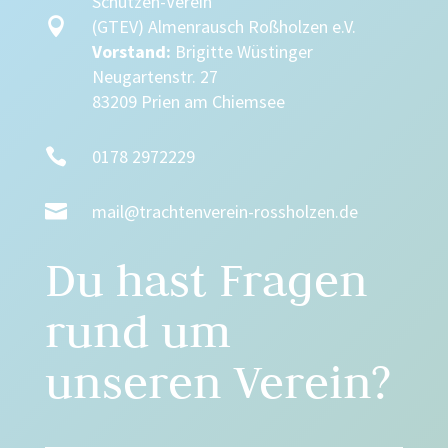
Schützen-Verein

(GTEV) Almenrausch Roßholzen e.V.
Vorstand:
Brigitte Wüstinger
Neugartenstr. 27
83209 Prien am Chiemsee

0178 2972229

mail@trachtenverein-rossholzen.de
Du hast Fragen
rund um
unseren Verein?