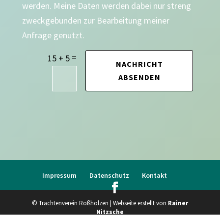
werden. Meine Daten werden dabei nur streng
zweckgebunden zur Bearbeitung meiner
Anfrage genutzt.
=
15 + 5
NACHRICHT
ABSENDEN
Impressum
Datenschutz
Kontakt
© Trachtenverein Roßholzen | Webseite erstellt von
Rainer
Nitzsche