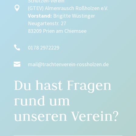
Schützen-Verein

(GTEV) Almenrausch Roßholzen e.V.
Vorstand:
Brigitte Wüstinger
Neugartenstr. 27
83209 Prien am Chiemsee

0178 2972229

mail@trachtenverein-rossholzen.de
Du hast Fragen
rund um
unseren Verein?