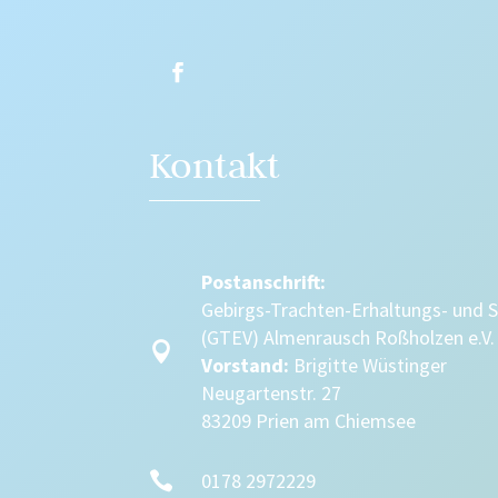
Kontakt
Postanschrift:
Gebirgs-Trachten-Erhaltungs- und 
(GTEV) Almenrausch Roßholzen e.V.

Vorstand:
Brigitte Wüstinger
Neugartenstr. 27
83209 Prien am Chiemsee

0178 2972229