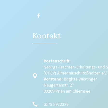
Kontakt
Postanschrift:
Gebirgs-Trachten-Erhaltungs- und 
(GTEV) Almenrausch Roßholzen e.V.

Vorstand:
Brigitte Wüstinger
Neugartenstr. 27
83209 Prien am Chiemsee

0178 2972229