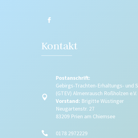
Kontakt
Postanschrift:
Gebirgs-Trachten-Erhaltungs- und 
(GTEV) Almenrausch Roßholzen e.V.

Vorstand:
Brigitte Wüstinger
Neugartenstr. 27
83209 Prien am Chiemsee

0178 2972229