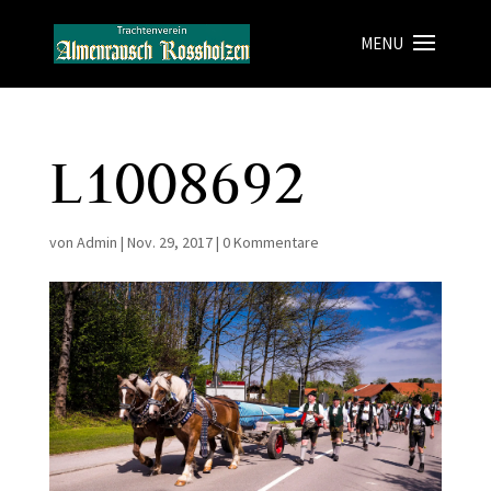
L1008692
von
Admin
|
Nov. 29, 2017
|
0 Kommentare