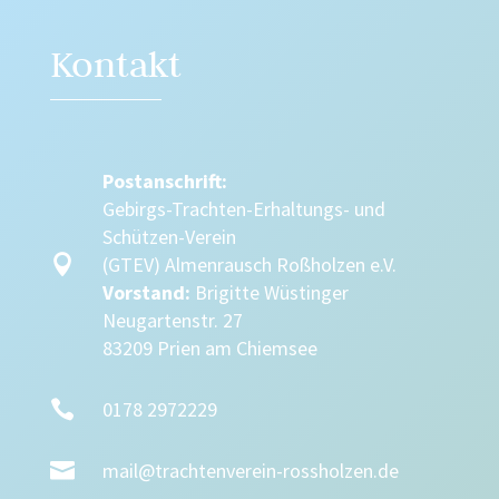
Kontakt
Postanschrift:
Gebirgs-Trachten-Erhaltungs- und
Schützen-Verein

(GTEV) Almenrausch Roßholzen e.V.
Vorstand:
Brigitte Wüstinger
Neugartenstr. 27
83209 Prien am Chiemsee

0178 2972229

mail@trachtenverein-rossholzen.de