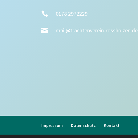

0178 2972229

mail@trachtenverein-rossholzen.de
Impressum
Datenschutz
Kontakt