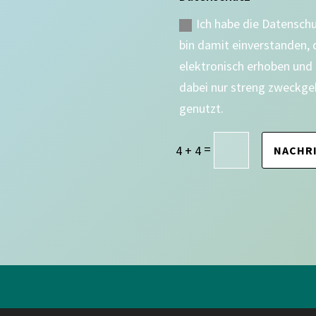
Ich habe die Datensch
bin damit einverstanden,
elektronisch erhoben und
dabei nur streng zweckge
genutzt.
=
4 + 4
NACHR