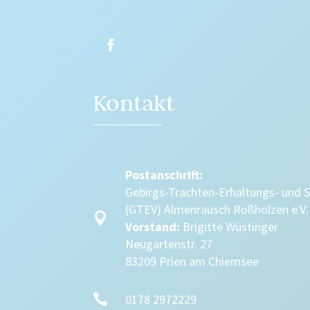
Kontakt
Postanschrift:
Gebirgs-Trachten-Erhaltungs- und 
(GTEV) Almenrausch Roßholzen e.V.

Vorstand:
Brigitte Wüstinger
Neugartenstr. 27
83209 Prien am Chiemsee

0178 2972229