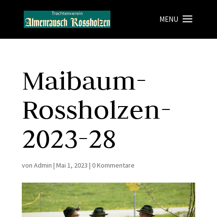
Maibaum-
Rossholzen-
2023-28
von
Admin
|
Mai 1, 2023
|
0 Kommentare