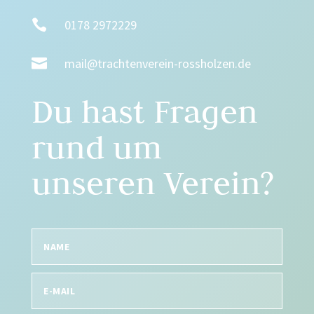

0178 2972229

mail@trachtenverein-rossholzen.de
Du hast Fragen
rund um
unseren Verein?