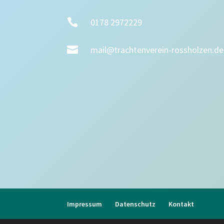

0178 2972229

mail@trachtenverein-rossholzen.de
Impressum
Datenschutz
Kontakt