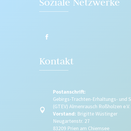
Soziale Netzwerke
Kontakt
Postanschrift:
Gebirgs-Trachten-Erhaltungs- und 
(GTEV) Almenrausch Roßholzen e.V.

Vorstand:
Brigitte Wüstinger
Neugartenstr. 27
83209 Prien am Chiemsee