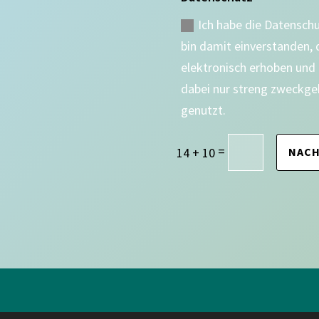
Ich habe die Datensch
bin damit einverstanden,
elektronisch erhoben und
dabei nur streng zweckge
genutzt.
=
14 + 10
NACH