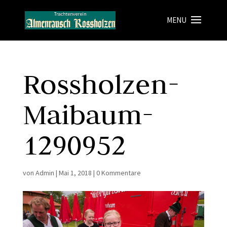
Rossholzen-
Maibaum-
1290952
von
Admin
|
Mai 1, 2018
|
0 Kommentare