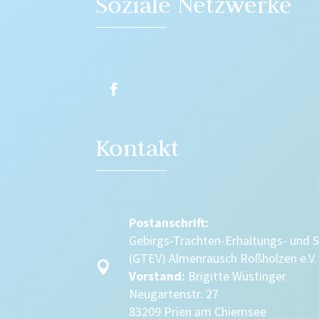
Soziale Netzwerke
Kontakt
Postanschrift:
Gebirgs-Trachten-Erhaltungs- und 
(GTEV) Almenrausch Roßholzen e.V.

Vorstand:
Brigitte Wüstinger
Neugartenstr. 27
83209 Prien am Chiemsee