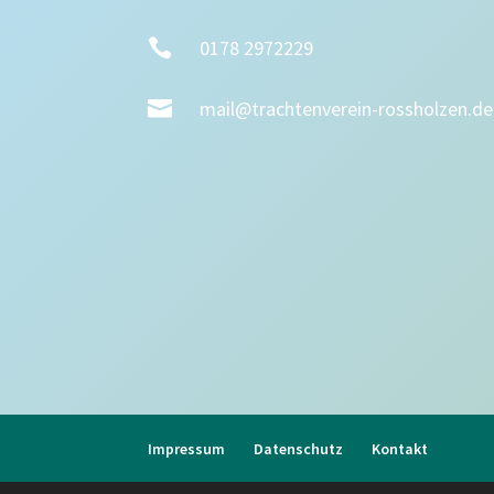

0178 2972229

mail@trachtenverein-rossholzen.de
Impressum
Datenschutz
Kontakt