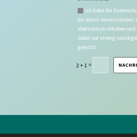
Ich habe die Datensch
bin damit einverstanden,
elektronisch erhoben und
dabei nur streng zweckge
genutzt.
=
2 + 1
NACHR