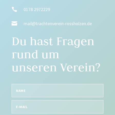

0178 2972229

mail@trachtenverein-rossholzen.de
Du hast Fragen
rund um
unseren Verein?