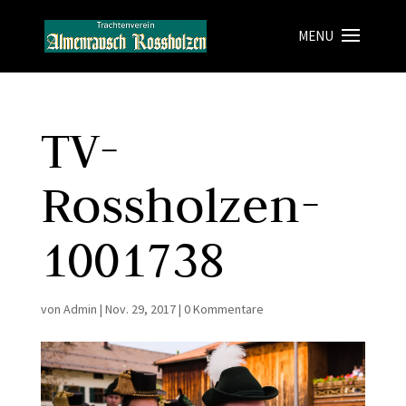
TV-
Rossholzen-
1001738
von
Admin
|
Nov. 29, 2017
|
0 Kommentare