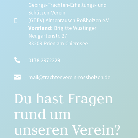
Gebirgs-Trachten-Erhaltungs- und
Schützen-Verein

(GTEV) Almenrausch Roßholzen e.V.
Vorstand:
Brigitte Wüstinger
Neugartenstr. 27
83209 Prien am Chiemsee

0178 2972229

mail@trachtenverein-rossholzen.de
Du hast Fragen
rund um
unseren Verein?