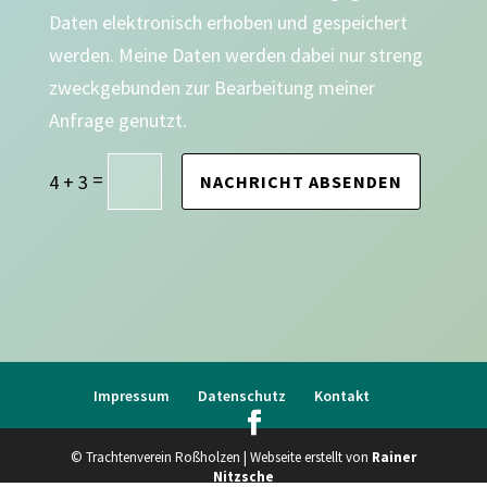
Daten elektronisch erhoben und gespeichert
werden. Meine Daten werden dabei nur streng
zweckgebunden zur Bearbeitung meiner
Anfrage genutzt.
=
4 + 3
NACHRICHT ABSENDEN
Impressum
Datenschutz
Kontakt
© Trachtenverein Roßholzen | Webseite erstellt von
Rainer
Nitzsche