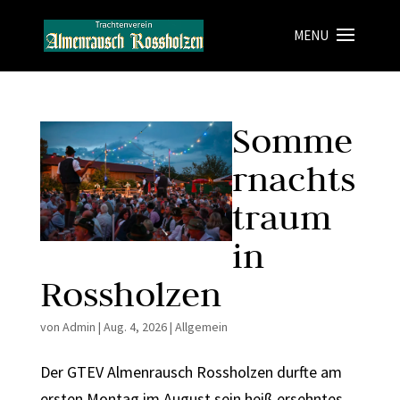
Somme
rnachts
traum
in
Rossholzen
von
Admin
|
Aug. 4, 2026
|
Allgemein
Der GTEV Almenrausch Rossholzen durfte am
ersten Montag im August sein heiß ersehntes