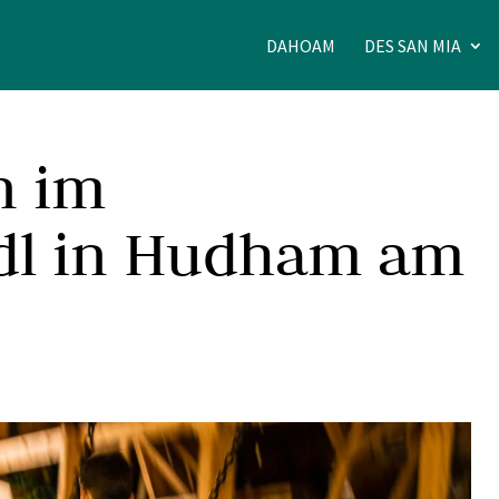
DAHOAM
DES SAN MIA
n im
dl in Hudham am
4