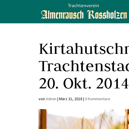
Kirtahutsch
Trachtensta
20. Okt. 201
von
Admin
|
März 31, 2018
|
0 Kommentare