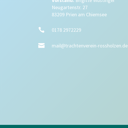
Vorstand:
Brigitte Wüstinger
Neugartenstr. 27
83209 Prien am Chiemsee

0178 2972229

mail@trachtenverein-rossholzen.de