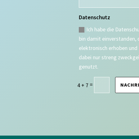
Datenschutz
Ich habe die Datensch
bin damit einverstanden,
elektronisch erhoben und
dabei nur streng zweckge
genutzt.
=
4 + 7
NACHR