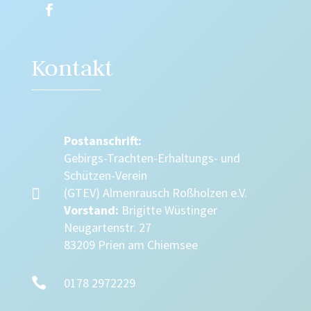
Kontakt
Postanschrift:
Gebirgs-Trachten-Erhaltungs- und
Schützen-Verein

(GTEV) Almenrausch Roßholzen e.V.
Vorstand:
Brigitte Wüstinger
Neugartenstr. 27
83209 Prien am Chiemsee

0178 2972229