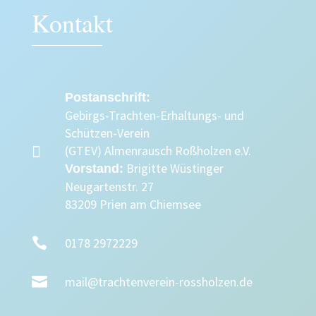
Kontakt
Postanschrift:
Gebirgs-Trachten-Erhaltungs- und
Schützen-Verein

(GTEV) Almenrausch Roßholzen e.V.
Brigitte Wüstinger
Vorstand:
Neugartenstr. 27
83209 Prien am Chiemsee

0178 2972229

mail@trachtenverein-rossholzen.de