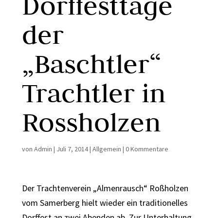
Dorffesttage
der
„Baschtler“
Trachtler in
Rossholzen
von
Admin
|
Juli 7, 2014
|
Allgemein
|
0 Kommentare
Der Trachtenverein „Almenrausch“ Roßholzen
vom Samerberg hielt wieder ein traditionelles
Dorffest an zwei Abenden ab. Zur Unterhaltung