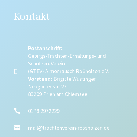
Kontakt
Postanschrift:
Gebirgs-Trachten-Erhaltungs- und
Schützen-Verein

(GTEV) Almenrausch Roßholzen e.V.
Vorstand:
Brigitte Wüstinger
Neugartenstr. 27
83209 Prien am Chiemsee

0178 2972229

mail@trachtenverein-rossholzen.de