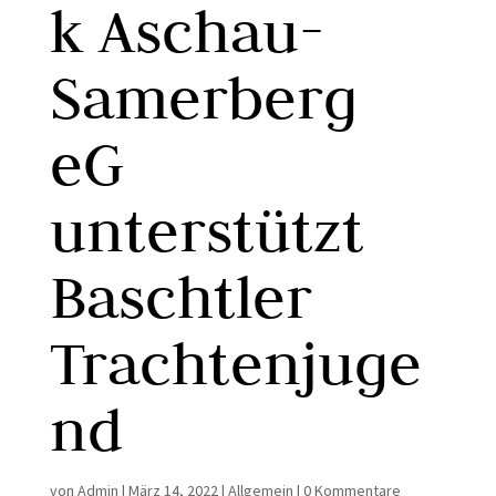
k Aschau-
Samerberg
eG
unterstützt
Baschtler
Trachtenjuge
nd
von
Admin
|
März 14, 2022
|
Allgemein
|
0 Kommentare